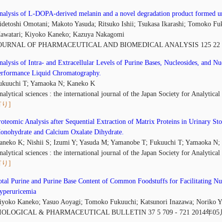
nalysis of L-DOPA-derived melanin and a novel degradation product formed un
idetoshi Omotani; Makoto Yasuda; Ritsuko Ishii; Tsukasa Ikarashi; Tomoko F
awatari; Kiyoko Kaneko; Kazuya Nakagomi
OURNAL OF PHARMACEUTICAL AND BIOMEDICAL ANALYSIS 125 22 
nalysis of Intra- and Extracellular Levels of Purine Bases, Nucleosides, and N
erformance Liquid Chromatography.
ukuuchi T; Yamaoka N; Kaneko K
nalytical sciences : the international journal of the Japan Society for Analyt
り]
roteomic Analysis after Sequential Extraction of Matrix Proteins in Urinary 
onohydrate and Calcium Oxalate Dihydrate.
aneko K; Nishii S; Izumi Y; Yasuda M; Yamanobe T; Fukuuchi T; Yamaoka N;
nalytical sciences : the international journal of the Japan Society for Analyt
り]
otal Purine and Purine Base Content of Common Foodstuffs for Facilitating Nu
yperuricemia
iyoko Kaneko; Yasuo Aoyagi; Tomoko Fukuuchi; Katsunori Inazawa; Noriko 
IOLOGICAL & PHARMACEUTICAL BULLETIN 37 5 709 - 721 2014年0