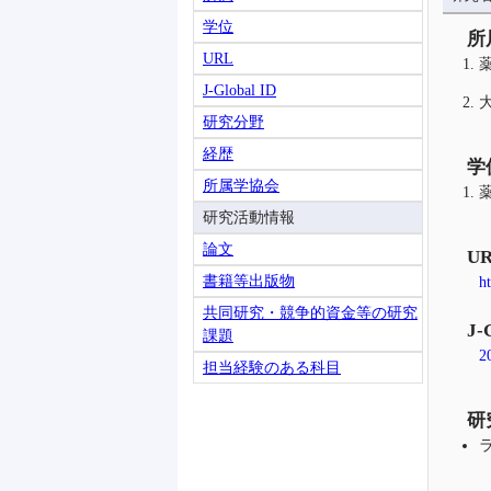
学位
所
URL
J-Global ID
研究分野
経歴
学
所属学協会
研究活動情報
論文
U
書籍等出版物
h
共同研究・競争的資金等の研究
J-
課題
2
担当経験のある科目
研