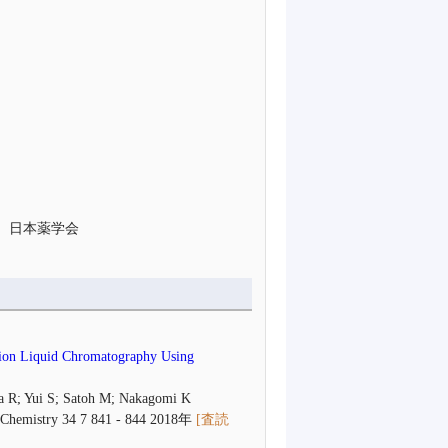
会 日本薬学会
ction Liquid Chromatography Using
a R; Yui S; Satoh M; Nakagomi K
ical Chemistry 34 7 841 - 844 2018年
[査読