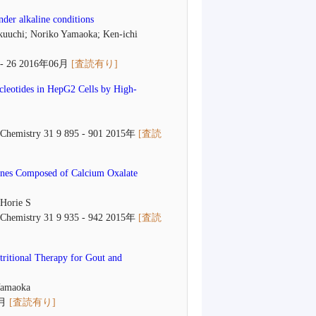
der alkaline conditions
ukuuchi; Noriko Yamaoka; Ken-ichi
- 26 2016年06月
[査読有り]
ucleotides in HepG2 Cells by High-
ical Chemistry 31 9 895 - 901 2015年
[査読
Stones Composed of Calcium Oxalate
 Horie S
ical Chemistry 31 9 935 - 942 2015年
[査読
tritional Therapy for Gout and
Yamaoka
5月
[査読有り]