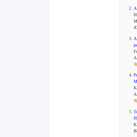
A
H
M
J
A
p
F
A
有
P
M
K
A
有
T
H
K
B