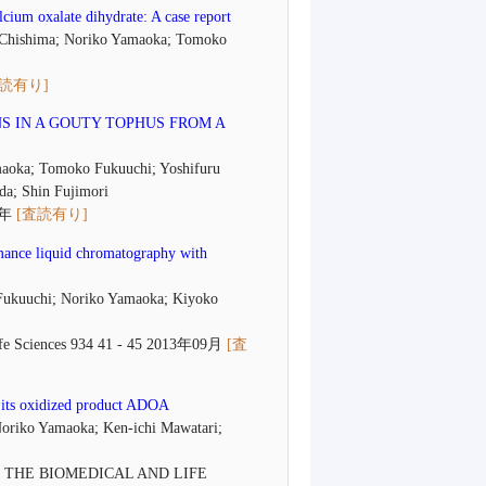
lcium oxalate dihydrate: A case report
 Chishima; Noriko Yamaoka; Tomoko
査読有り]
S IN A GOUTY TOPHUS FROM A
maoka; Tomoko Fukuuchi; Yoshifuru
a; Shin Fujimori
4年
[査読有り]
rmance liquid chromatography with
 Fukuuchi; Noriko Yamaoka; Kiyoko
 Life Sciences 934 41 - 45 2013年09月
[査
d its oxidized product ADOA
Noriko Yamaoka; Ken-ichi Mawatari;
THE BIOMEDICAL AND LIFE