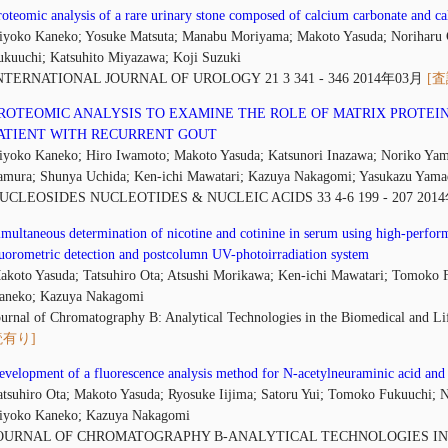
roteomic analysis of a rare urinary stone composed of calcium carbonate and ca
iyoko Kaneko; Yosuke Matsuta; Manabu Moriyama; Makoto Yasuda; Noriharu
ukuuchi; Katsuhito Miyazawa; Koji Suzuki
NTERNATIONAL JOURNAL OF UROLOGY 21 3 341 - 346 2014年03月
[
ROTEOMIC ANALYSIS TO EXAMINE THE ROLE OF MATRIX PROTEIN
ATIENT WITH RECURRENT GOUT
iyoko Kaneko; Hiro Iwamoto; Makoto Yasuda; Katsunori Inazawa; Noriko Ya
amura; Shunya Uchida; Ken-ichi Mawatari; Kazuya Nakagomi; Yasukazu Yamad
UCLEOSIDES NUCLEOTIDES & NUCLEIC ACIDS 33 4-6 199 - 207 201
imultaneous determination of nicotine and cotinine in serum using high-perfo
luorometric detection and postcolumn UV-photoirradiation system
akoto Yasuda; Tatsuhiro Ota; Atsushi Morikawa; Ken-ichi Mawatari; Tomoko
aneko; Kazuya Nakagomi
ournal of Chromatography B: Analytical Technologies in the Biomedical and
読有り]
evelopment of a fluorescence analysis method for N-acetylneuraminic acid an
atsuhiro Ota; Makoto Yasuda; Ryosuke Iijima; Satoru Yui; Tomoko Fukuuchi; 
iyoko Kaneko; Kazuya Nakagomi
OURNAL OF CHROMATOGRAPHY B-ANALYTICAL TECHNOLOGIES IN 