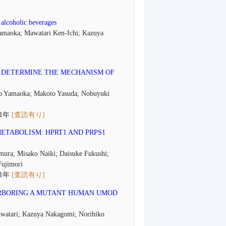
 alcoholic beverages
Yamaoka; Mawatari Ken-Ichi; Kazuya
O DETERMINE THE MECHANISM OF
ko Yamaoka; Makoto Yasuda; Nobuyuki
011年
[査読有り]
ETABOLISM: HPRT1 AND PRPS1
ura; Misako Naiki; Daisuke Fukushi;
Fujimori
011年
[査読有り]
RBORING A MUTANT HUMAN UMOD
watari; Kazuya Nakagomi; Norihiko