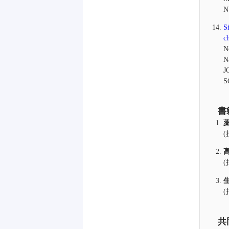
N
S
c
N
N
J
S
書
(
(
(
共