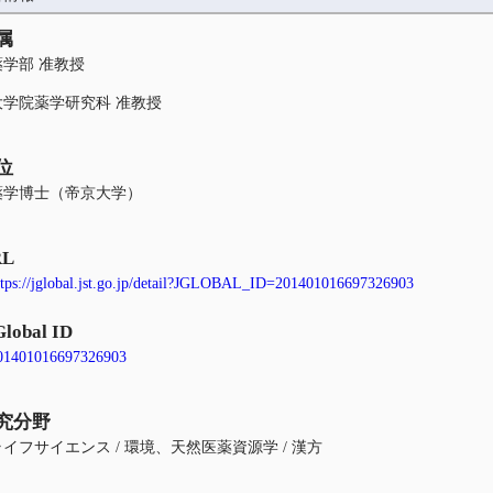
属
薬学部 准教授
大学院薬学研究科 准教授
位
薬学博士（帝京大学）
RL
ttps://jglobal.jst.go.jp/detail?JGLOBAL_ID=201401016697326903
Global ID
01401016697326903
究分野
ライフサイエンス / 環境、天然医薬資源学 / 漢方