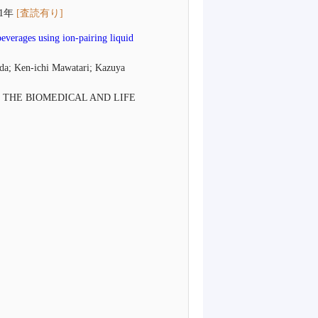
011年
[査読有り]
everages using ion-pairing liquid
da; Ken-ichi Mawatari; Kazuya
THE BIOMEDICAL AND LIFE