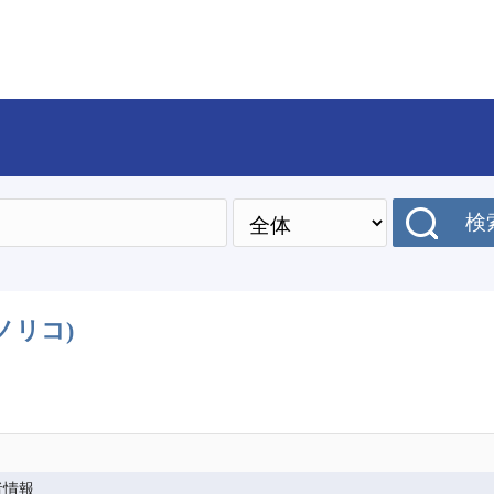
検
ノリコ)
者情報