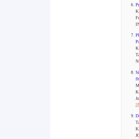
P
K
F
I
P
P
K
T
N
S
f
M
K
J
D
T
K
J