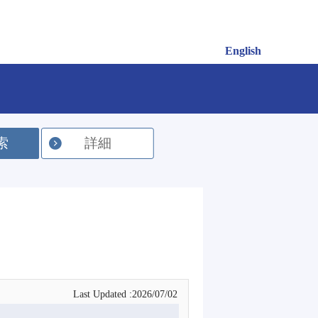
English
索
詳細
Last Updated :2026/07/02