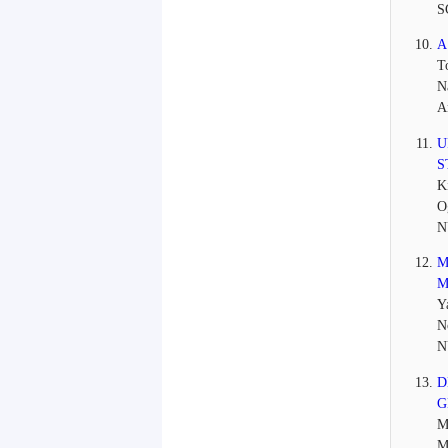
S
A
T
N
A
U
S
K
O
N
M
M
Y
N
N
D
G
M
M