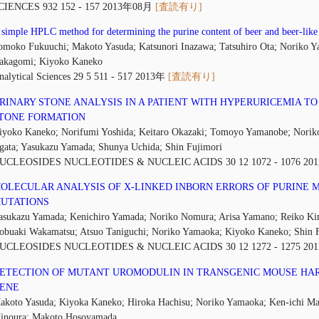
CIENCES 932 152 - 157 2013年08月
[査読有り]
 simple HPLC method for determining the purine content of beer and beer-like
omoko Fukuuchi; Makoto Yasuda; Katsunori Inazawa; Tatsuhiro Ota; Noriko 
akagomi; Kiyoko Kaneko
nalytical Sciences 29 5 511 - 517 2013年
[査読有り]
RINARY STONE ANALYSIS IN A PATIENT WITH HYPERURICEMIA T
TONE FORMATION
iyoko Kaneko; Norifumi Yoshida; Keitaro Okazaki; Tomoyo Yamanobe; Nori
gata; Yasukazu Yamada; Shunya Uchida; Shin Fujimori
UCLEOSIDES NUCLEOTIDES & NUCLEIC ACIDS 30 12 1072 - 1076 2
OLECULAR ANALYSIS OF X-LINKED INBORN ERRORS OF PURINE M
UTATIONS
asukazu Yamada; Kenichiro Yamada; Noriko Nomura; Arisa Yamano; Reiko Kim
obuaki Wakamatsu; Atsuo Taniguchi; Noriko Yamaoka; Kiyoko Kaneko; Shin 
UCLEOSIDES NUCLEOTIDES & NUCLEIC ACIDS 30 12 1272 - 1275 2
ETECTION OF MUTANT UROMODULIN IN TRANSGENIC MOUSE HA
ENE
akoto Yasuda; Kiyoka Kaneko; Hiroka Hachisu; Noriko Yamaoka; Ken-ichi Ma
inoura; Makoto Hosoyamada